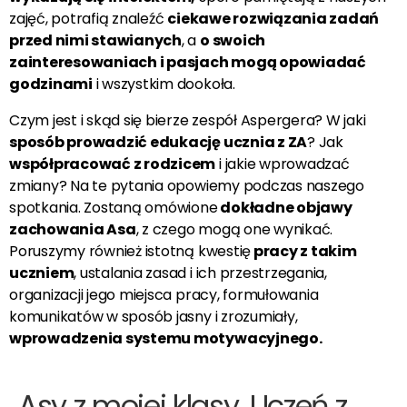
zajęć, potrafią znaleźć
ciekawe rozwiązania zadań
przed nimi stawianych
, a
o swoich
zainteresowaniach i pasjach mogą opowiadać
godzinami
i wszystkim dookoła.
Czym jest i skąd się bierze zespół Aspergera? W jaki
sposób prowadzić edukację ucznia z ZA
? Jak
współpracować z rodzicem
i jakie wprowadzać
zmiany?
Na te pytania opowiemy podczas naszego
spotkania. Zostaną omówione
dokładne objawy
zachowania Asa
, z czego mogą one wynikać.
Poruszymy również istotną kwestię
pracy z takim
uczniem
, ustalania zasad i ich przestrzegania,
organizacji jego miejsca pracy, formułowania
komunikatów w sposób jasny i zrozumiały,
wprowadzenia systemu motywacyjnego.
Asy z mojej klasy. Uczeń z