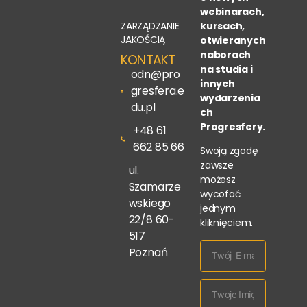
webinarach,
ZARZĄDZANIE
kursach,
JAKOŚCIĄ
otwieranych
naborach
KONTAKT
na studia i
odn@pro
innych
gresfera.e
wydarzenia
du.pl
ch
Progresfery.
+48 61
662 85 66
Swoją zgodę
zawsze
ul.
możesz
Szamarze
wycofać
wskiego
jednym
22/8 60-
kliknięciem.
517
Poznań