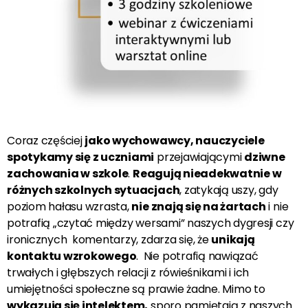
Coraz częściej
jako wychowawcy, nauczyciele
spotykamy się z uczniami
przejawiającymi
dziwne
zachowania w szkole
.
Reagują nieadekwatnie w
różnych szkolnych sytuacjach
, zatykają uszy, gdy
poziom hałasu wzrasta,
nie znają się na żartach
i nie
potrafią „czytać między wersami” naszych dygresji czy
ironicznych komentarzy, zdarza się, że
unikają
kontaktu wzrokowego
. Nie potrafią nawiązać
trwałych i głębszych relacji z rówieśnikami i ich
umiejętności społeczne są prawie żadne. Mimo to
wykazują się intelektem,
sporo pamiętają z naszych