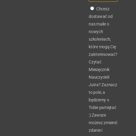
Chcesz
dostawać od
nas maile o
nowych
szkoleniach,
które mogą Cię
zainteresować?
Czytać
Miesięcznik
Nauczycieli
Jutra? Zaznacz
to pole, a
będziemy o
Tobie pamiętać
:) Zawsze
możesz zmienić
zdanie i