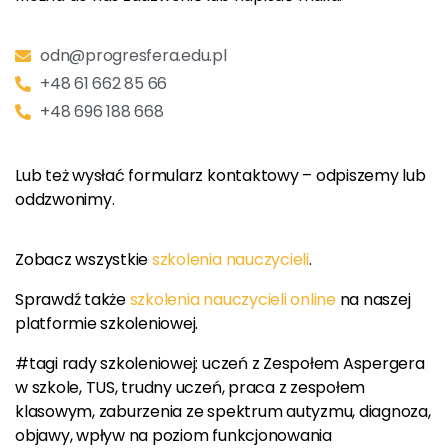
odn@progresfera.edu.pl
+48 61 662 85 66
+48 696 188 668
Lub też wysłać formularz kontaktowy – odpiszemy lub
oddzwonimy.
Zobacz wszystkie
szkolenia nauczycieli
.
Sprawdź także
szkolenia nauczycieli online
na naszej
platformie szkoleniowej.
#tagi rady szkoleniowej: uczeń z Zespołem Aspergera
w szkole, TUS, trudny uczeń, praca z zespołem
klasowym, zaburzenia ze spektrum autyzmu, diagnoza,
objawy, wpływ na poziom funkcjonowania