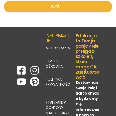
WYŚLIJ
INFORMAC
Edukacja
JE
to Twoja
pasja? Nie
AKREDYTACJA
przegap
szkoleń,
które
STATUT
mogą Cię
OŚRODKA
zaintereso
wać!
POLITYKA
Zostaw nam
PRYWATNOŚC
swoje imię i
I
adres email,
a będziemy
STANDARDY
Cię
OCHRONY
informować
MAŁOLETNICH
o nowych