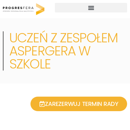
Studia podyplomowe i kursy doskonalące dla nauczycieli
UCZEŃ Z ZESPOŁEM
ASPERGERA W
SZKOLE
ZAREZERWUJ TERMIN RADY