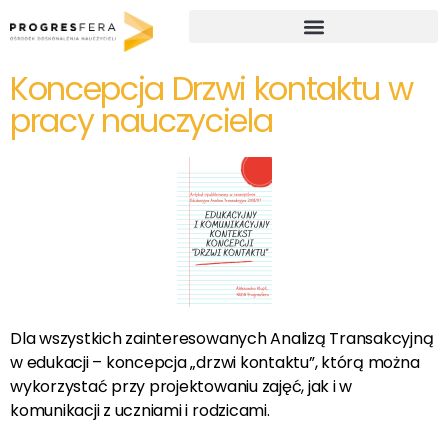
Studia podyplomowe i kursy doskonalące dla nauczycieli
Koncepcja Drzwi kontaktu w
pracy nauczyciela
Dla wszystkich zainteresowanych Analizą Transakcyjną
w edukacji – koncepcja „drzwi kontaktu”, którą można
wykorzystać przy projektowaniu zajęć, jak i w
komunikacji z uczniami i rodzicami.