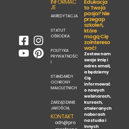
INFORMAC
Edukacja
JE
to Twoja
pasja? Nie
AKREDYTACJA
przegap
szkoleń,
które
STATUT
mogą Cię
OŚRODKA
zaintereso
wać!
POLITYKA
Zostaw nam
PRYWATNOŚC
swoje imię i
I
adres email,
a będziemy
STANDARDY
Cię
OCHRONY
informować
MAŁOLETNICH
o nowych
webinarach,
ZARZĄDZANIE
kursach,
JAKOŚCIĄ
otwieranych
naborach
KONTAKT
na studia i
odn@pro
innych