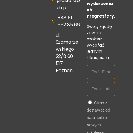
gresfera.e
wydarzenia
du.pl
ch
Progresfery.
+48 61
662 85 66
Swoją zgodę
zawsze
ul.
możesz
Szamarze
wycofać
wskiego
jednym
22/8 60-
kliknięciem.
517
Poznań
Chcesz
dostawać od
nas maile o
nowych
szkoleniach,