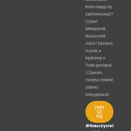
które mogą Cię
zainteresować?
Czytać
Miesięcznik
Nauczycieli
Jutra? Zaznacz
to pole, a
będziemy o
Tobie pamiętać
:) Zawsze
możesz zmienić
zdanie i
zrezygnować.
ZAPI
SZ
SIĘ
#Nauczyciel