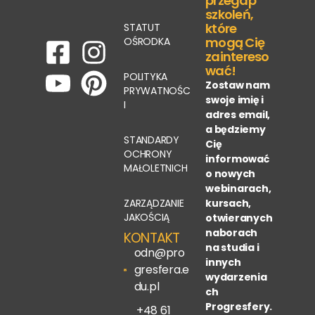
przegap
szkoleń,
które
STATUT
mogą Cię
OŚRODKA
zaintereso
wać!
POLITYKA
Zostaw nam
PRYWATNOŚC
swoje imię i
I
adres email,
a będziemy
STANDARDY
Cię
OCHRONY
informować
MAŁOLETNICH
o nowych
webinarach,
ZARZĄDZANIE
kursach,
JAKOŚCIĄ
otwieranych
naborach
KONTAKT
na studia i
odn@pro
innych
gresfera.e
wydarzenia
du.pl
ch
Progresfery.
+48 61