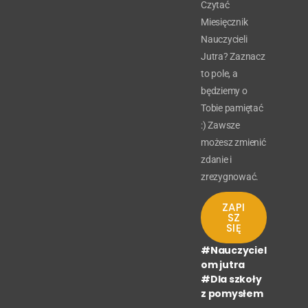
Czytać
Miesięcznik
Nauczycieli
Jutra? Zaznacz
to pole, a
będziemy o
Tobie pamiętać
:) Zawsze
możesz zmienić
zdanie i
zrezygnować.
ZAPI
SZ
SIĘ
#Nauczyciel
om jutra
#Dla szkoły
z pomysłem