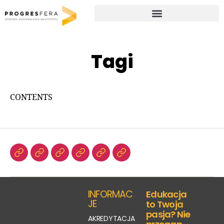
Studia podyplomowe i kursy doskonalące dla nauczycieli
Tagi
CONTENTS
INFORMAC
Edukacja
JE
to Twoja
pasja? Nie
AKREDYTACJA