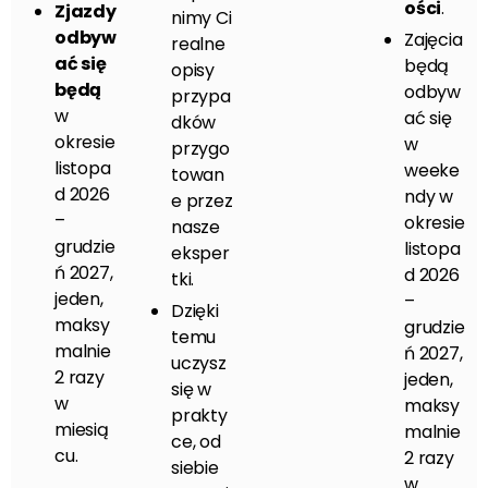
ości
.
Zjazdy
nimy Ci
odbyw
Zajęcia
realne
ać się
będą
opisy
będą
odbyw
przypa
w
ać się
dków
okresie
w
przygo
listopa
weeke
towan
d 2026
ndy w
e przez
–
okresie
nasze
grudzie
listopa
eksper
ń 2027,
d 2026
tki.
jeden,
–
Dzięki
maksy
grudzie
temu
malnie
ń 2027,
uczysz
2 razy
jeden,
się w
w
maksy
prakty
miesią
malnie
ce, od
cu.
2 razy
siebie
w