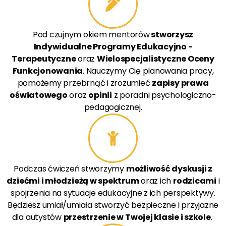
Pod czujnym okiem mentorów
stworzysz
Indywidualne Programy Edukacyjno -
Terapeutyczne
oraz
Wielospecjalistyczne Oceny
Funkcjonowania
. Nauczymy Cię planowania pracy,
pomożemy przebrnąć i zrozumieć
zapisy prawa
oświatowego
oraz
opinii
z poradni psychologiczno-
pedagogicznej.
Podczas ćwiczeń stworzymy
możliwość dyskusji z
dziećmi i młodzieżą w spektrum
oraz ich
rodzicami
i
spojrzenia na sytuacje edukacyjne z ich perspektywy.
Będziesz umiał/umiała stworzyć bezpieczne i przyjazne
dla autystów
przestrzenie w Twojej klasie i szkole
. ​