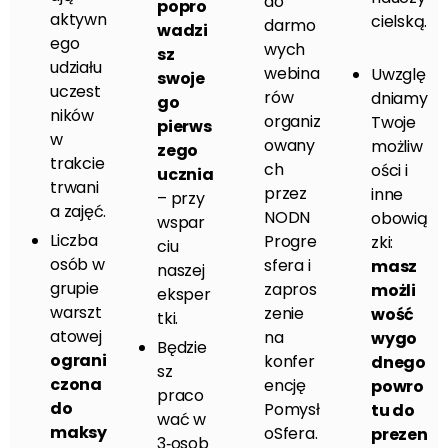
do
popro
aktywn
cielską.
darmo
wadzi
ego
wych
sz
udziału
webina
Uwzglę
swoje
uczest
rów
dniamy
go
ników
organiz
Twoje
pierws
w
owany
możliw
zego
trakcie
ch
ości i
ucznia
trwani
przez
inne
– przy
a zajęć.
NODN
obowią
wspar
Liczba
Progre
zki:
ciu
osób w
sfera i
masz
naszej
grupie
zapros
możli
eksper
warszt
zenie
wość
tki.
atowej
na
wygo
Będzie
ograni
konfer
dnego
sz
czona
encję
powro
praco
do
Pomysł
tu do
wać w
maksy
oSfera.
prezen
3‑osob