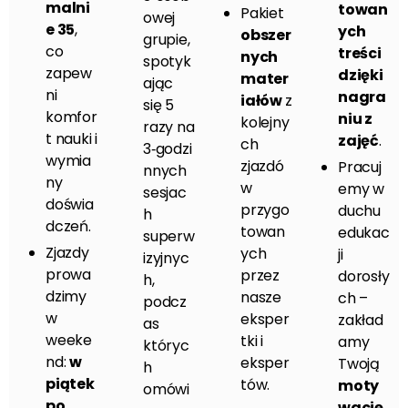
malni
towan
Pakiet
owej
e 35
,
ych
obszer
grupie,
co
treści
nych
spotyk
zapew
dzięki
mater
ając
ni
nagra
iałów
z
się 5
komfor
niu z
kolejny
razy na
t nauki i
zajęć
.
ch
3‑godzi
wymia
zjazdó
Pracuj
nnych
ny
w
emy w
sesjac
doświa
przygo
duchu
h
dczeń.
towan
edukac
superw
Zjazdy
ych
ji
izyjnyc
prowa
przez
dorosły
h,
dzimy
nasze
ch –
podcz
w
eksper
zakład
as
weeke
tki i
amy
któryc
nd:
w
eksper
Twoją
h
piątek
tów.
moty
omówi
po
wację