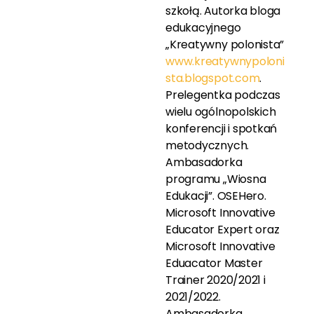
szkołą. Autorka bloga
edukacyjnego
„Kreatywny polonista”
www.kreatywnypoloni
sta.blogspot.com
.
Prelegentka podczas
wielu ogólnopolskich
konferencji i spotkań
metodycznych.
Ambasadorka
programu „Wiosna
Edukacji”. OSEHero.
Microsoft Innovative
Educator Expert oraz
Microsoft Innovative
Eduacator Master
Trainer 2020/2021 i
2021/2022.
Ambasadorka