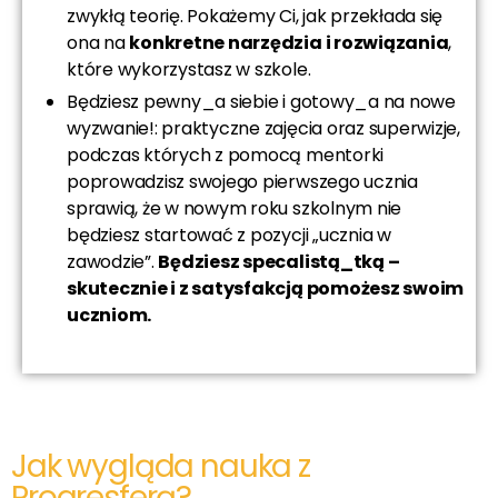
zwykłą teorię. Pokażemy Ci, jak przekłada się
ona na
konkretne narzędzia i rozwiązania
,
które wykorzystasz w szkole.
Będziesz pewny_a siebie i gotowy_a na nowe
wyzwanie!: praktyczne zajęcia oraz superwizje,
podczas których z pomocą mentorki
poprowadzisz swojego pierwszego ucznia
sprawią, że w nowym roku szkolnym nie
będziesz startować z pozycji „ucznia w
zawodzie”.
Będziesz specalistą_tką –
skutecznie i z satysfakcją pomożesz swoim
uczniom.
Jak wygląda nauka z
Progresferą?