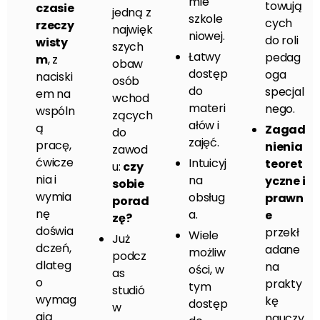
mie
towują
czasie
jedną z
szkole
cych
rzeczy
najwięk
niowej.
do roli
wisty
szych
Łatwy
pedag
m
, z
obaw
dostęp
oga
naciski
osób
do
specjal
em na
wchod
materi
nego.
wspóln
zących
ałów i
ą
Zagad
do
zajęć.
pracę,
nienia
zawod
ćwicze
Intuicyj
teoret
u:
czy
nia i
na
yczne i
sobie
wymia
obsług
prawn
porad
nę
a.
e
zę?
doświa
przekł
Wiele
Już
dczeń,
adane
możliw
podcz
dlateg
na
ości, w
as
o
prakty
tym
studió
wymag
kę
dostęp
w
ają
nauczy