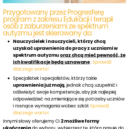
Przygotowany przez Progresferę
program z zakresu Edukacji i terapii
osób z zaburzeniami ze spektrum
autyzmu jest skierowany do:
Nauczycielek i nauczycieli, którzy chcą
uzyskać uprawnienia do pracy z uczniami w
spektrum autyzmu
oraz chcą mieć pewność, że
ich kwalifikacje będą uznawane
.
Sprawdź
dlaczego warto!
Specjalistek i specjalistów, którzy takie
uprawnienia już mają
, jednak chcą uzupełnić i
odświeżyć swoje kompetencje, aby jak najlepiej
odpowiedzieć na zmieniające się potrzeby uczniów
i rosnące wymagania wobec szkół.
Sprawdź
dlaczego warto!
Innymi słowy oferujemy Ci
2 możliwe formy
ukończenia
do wyboru wybierzesz tę, która pasuje do