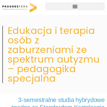
Studia podyplomowe i kursy doskonalące dla nauczycieli
Edukacja i terapia
osób z
zaburzeniami ze
spektrum autyzmu
– pedagogika
specjalna
3-semestralne studia hybrydowe