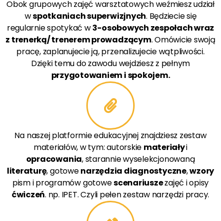
Obok grupowych zajęć warsztatowych weźmiesz udział
w
spotkaniach superwizjnych
. Będziecie się
regularnie spotykać w
3-osobowych zespołach wraz
z trenerką/ trenerem prowadzącym
. Omówicie swoją
pracę, zaplanujecie ją, przenalizujecie wątpliwości.
Dzięki temu do zawodu wejdziesz z pełnym
przygotowaniem i spokojem.
Na naszej platformie edukacyjnej znajdziesz zestaw
materiałów, w tym: autorskie
materiały
i
opracowania
, starannie wyselekcjonowaną
literaturę
, gotowe
narzędzia diagnostyczne
,
wzory
pism i programów gotowe
scenariusze
zajęć i opisy
ćwiczeń
. np. IPET. Czyli pełen zestaw narzędzi pracy.