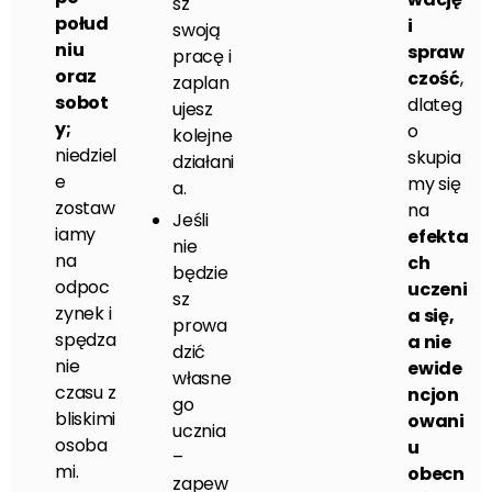
sz
połud
i
swoją
niu
spraw
pracę i
oraz
czość
,
zaplan
sobot
dlateg
ujesz
y;
o
kolejne
niedziel
skupia
działani
e
my się
a.
zostaw
na
Jeśli
iamy
efekta
nie
na
ch
będzie
odpoc
uczeni
sz
zynek i
a się,
prowa
spędza
a nie
dzić
nie
ewide
własne
czasu z
ncjon
go
bliskimi
owani
ucznia
osoba
u
–
mi.
obecn
zapew