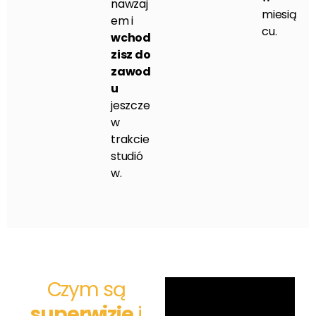
nawzaj
miesią
em i
cu.
wchod
zisz do
zawod
u
jeszcze
w
trakcie
studió
w.
Czym są
superwizje
i