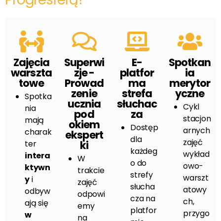
Zajęcia
Superwi
E-
Spotkan
warszta
zje -
platfor
ia
towe
Prowad
ma
merytor
zenie
strefa
yczne
Spotka
ucznia
słuchac
Cykl
nia
pod
za
stacjon
mają
okiem
Dostęp
arnych
charak
ekspert
dla
zajęć
ter
ki
każdeg
wykład
intera
W
o do
owo-
ktywn
trakcie
strefy
warszt
y
i
zajęć
słucha
atowy
odbyw
odpowi
cza na
ch,
ają się
emy
platfor
przygo
w
na